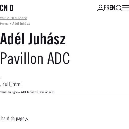
Skip
Searc
FR
EN
to
main
Fil d'ariane
Voir le Fil d'Ariane
content
Home
/
Adél Juhász
Adél Juhász
Pavillon ADC
-
, full_html
Canal en ligne – Adél Juhász x Pavillon ADC
haut de page