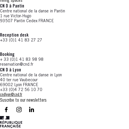
Hiring spaces
CN D à Pantin
Centre national de la danse in Pantin
1 rue Victor-Hugo
93507 Pantin Cedex FRANCE
Reception desk
+33 (0)1 41 83 27 27
Booking
+ 33 (0)1 41 83 98 98
reservation@cnd.fr
CN D à Lyon
Centre national de la danse in Lyon
40 ter rue Vaubecour
69002 Lyon FRANCE
+33 (0)4 72 56 10 70
cndlyon@cnd.fr
Suscribe to our newsletters
facebook - CN D - Nouvelle fenêtre
instagram - CN D - Nouvelle fenêtre
LinkedIn - CN D - Nouvelle fenêtre