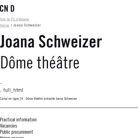
Skip
to
main
Fil d'ariane
Voir le Fil d'Ariane
content
Home
/
Joana Schweizer
Joana Schweizer
Dôme théâtre
-
, full_html
Canal en ligne 24 : Dôme théâtre présente Joana Schweizer
Practical information
Vacancies
Public procurement