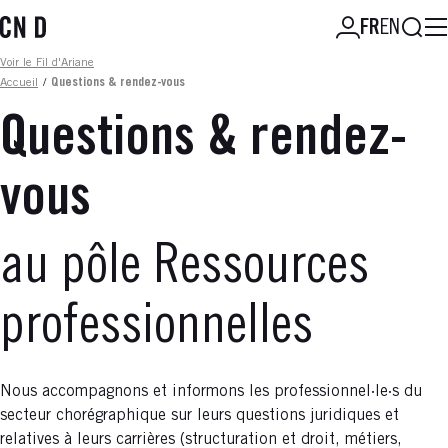
Aller
Reche
FR
EN
au
contenu
Fil d'ariane
Voir le Fil d'Ariane
principal
Accueil
/
Questions & rendez-vous
Questions & rendez-
vous
au pôle Ressources
professionnelles
Nous accompagnons et informons les professionnel·le·s du
secteur chorégraphique sur leurs questions juridiques et
relatives à leurs carrières (structuration et droit, métiers,