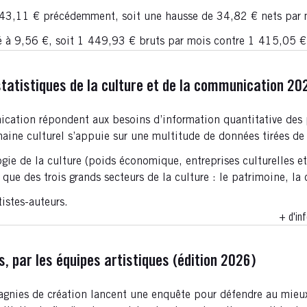
443,11 € précédemment, soit une hausse de 34,82 € nets par 
xé à 9,56 €, soit 1 449,93 € bruts par mois contre 1 415,05
 statistiques de la culture et de la communication 20
unication répondent aux besoins d’information quantitative des 
maine culturel s’appuie sur une multitude de données tirées de 
ogie de la culture (poids économique, entreprises culturelles e
que des trois grands secteurs de la culture : le patrimoine, la c
tistes-auteurs.
+ d'inf
s, par les équipes artistiques (édition 2026)
gnies de création lancent une enquête pour défendre au mieux 