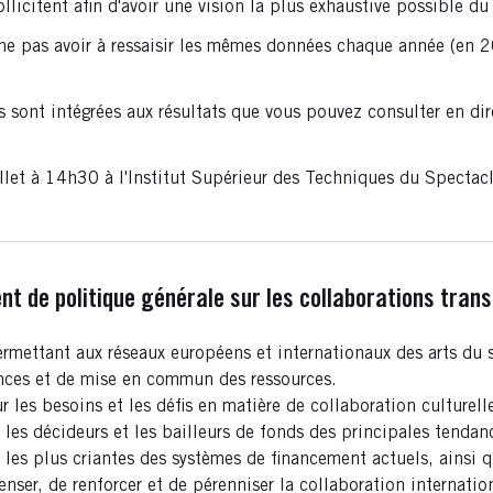
licitent afin d'avoir une vision la plus exhaustive possible du s
 ne pas avoir à ressaisir les mêmes données chaque année (en 
s sont intégrées aux résultats que vous pouvez consulter en dir
llet à 14h30 à l'Institut Supérieur des Techniques du Spectacl
t de politique générale sur les collaborations trans
rmettant aux réseaux européens et internationaux des arts du s
ances et de mise en commun des ressources.
es besoins et les défis en matière de collaboration culturelle
 les décideurs et les bailleurs de fonds des principales tendan
s les plus criantes des systèmes de financement actuels, ainsi q
ser, de renforcer et de pérenniser la collaboration internati