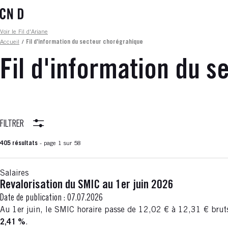
Aller
au
contenu
Fil d'ariane
Voir le Fil d'Ariane
principal
Accueil
/
Fil d'information du secteur chorégrahique
Fil d'information du 
FILTRER
405 résultats
- page 1 sur 58
Salaires
Revalorisation du SMIC au 1er juin 2026
Date de publication :
07.07.2026
Au 1er juin, le SMIC horaire passe de 12,02 € à 12,31 € bru
2,41 %
.