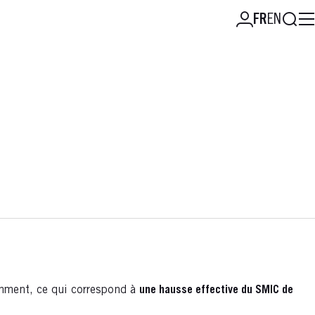
Reche
FR
EN
emment, ce qui correspond à
une hausse effective du SMIC de