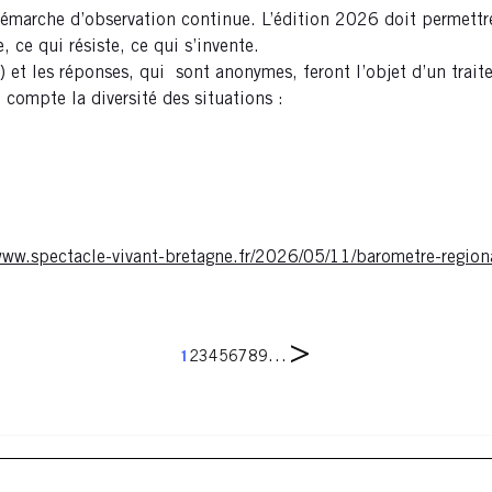
marche d’observation continue. L’édition 2026 doit permettre 
ce qui résiste, ce qui s’invente.
 et les réponses, qui sont anonymes, feront l’objet d’un trait
 compte la diversité des situations :
www.spectacle-vivant-bretagne.fr/2026/05/11/barometre-region
Page
Pagination
Page
Page
Page
Page
Page
Page
Page
Page
Page
…
1
2
3
4
5
6
7
8
9
suivante