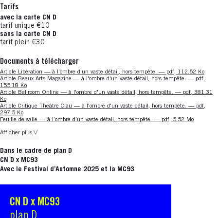
Tarifs
avec la carte CN D
tarif unique €10
sans la carte CN D
tarif plein €30
Documents à télécharger
Nouvelle fenêtre
Article Libération — à l’ombre d’un vaste détail, hors tempête. — pdf, 112.52 Ko
Nouvelle fenêtre
Article Beaux Arts Magazine — à l'ombre d'un vaste détail, hors tempête. — pdf,
155.18 Ko
Nouvelle fenêtre
Article Ballroom Online — à l'ombre d'un vaste détail, hors tempête. — pdf, 381.31
Ko
Nouvelle fenêtre
Article Critique Theâtre Clau — à l'ombre d'un vaste détail, hors tempête. — pdf,
297.5 Ko
Nouvelle fenêtre
Feuille de salle — à l’ombre d’un vaste détail, hors tempête. — pdf, 5.52 Mo
Afficher plus
Dans le cadre de plan D
CN D x MC93
Avec le Festival d’Automne 2025 et la MC93
CN D x MC93
S'ouvre dans une nouvelle fenêtre
plan D