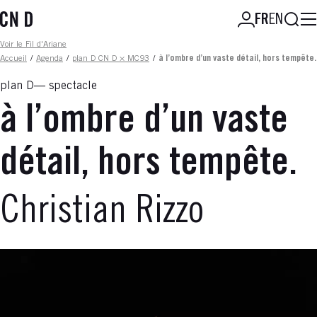
Aller
Reche
FR
EN
au
contenu
Fil d'ariane
Voir le Fil d'Ariane
principal
Accueil
/
Agenda
/
plan D CN D × MC93
/
à l’ombre d’un vaste détail, hors tempête.
plan D
spectacle
à l’ombre d’un vaste
détail, hors tempête.
Christian Rizzo