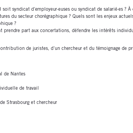
il soit syndicat d’employeur·euses ou syndicat de salarié·es ? 
ructures du secteur chorégraphique ? Quels sont les enjeux actue
aphique ?
rendre part aux concertations, défendre les intérêts individuel
contribution de juristes, d’un chercheur et du témoignage de p
al de Nantes
ividuelle de travail
 de Strasbourg et chercheur