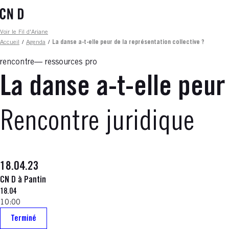
Aller
au
contenu
Fil d'ariane
Voir le Fil d'Ariane
principal
Accueil
/
Agenda
/
La danse a-t-elle peur de la représentation collective ?
rencontre
ressources pro
La danse a-t-elle peur
Rencontre juridique
18.04.23
CN D à Pantin
18.04
10:00
Terminé