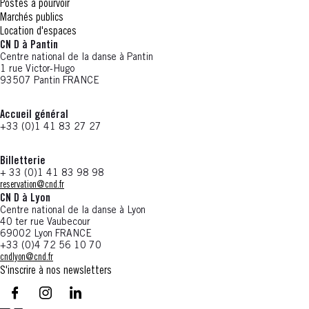
Postes à pourvoir
Marchés publics
Location d'espaces
CN D à Pantin
Centre national de la danse à Pantin
1 rue Victor-Hugo
93507 Pantin FRANCE
Accueil général
+33 (0)1 41 83 27 27
Billetterie
+ 33 (0)1 41 83 98 98
reservation@cnd.fr
CN D à Lyon
Centre national de la danse à Lyon
40 ter rue Vaubecour
69002 Lyon FRANCE
+33 (0)4 72 56 10 70
cndlyon@cnd.fr
S'inscrire à nos newsletters
facebook - CN D - Nouvelle fenêtre
instagram - CN D - Nouvelle fenêtre
LinkedIn - CN D - Nouvelle fenêtre