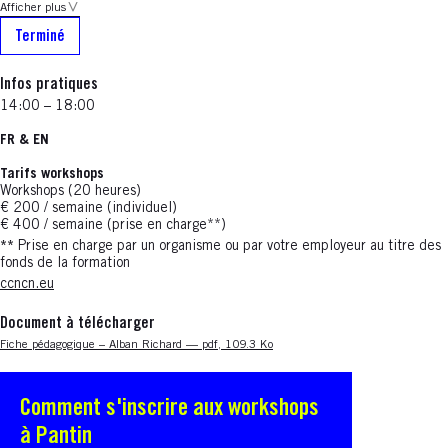
Afficher plus
Terminé
Infos pratiques
14:00 – 18:00
FR & EN
Tarifs workshops
Workshops (20 heures)
€ 200 / semaine (individuel)
€ 400 / semaine (prise en charge**)
**
Prise en charge par un organisme ou par votre employeur au titre des
fonds de la formation
ccncn.eu
Document à télécharger
Nouvelle fenêtre
Fiche pédagogique – Alban Richard — pdf, 109.3 Ko
Comment s'inscrire aux workshops
S'ouvre dans une nouvelle fenêtre
à Pantin