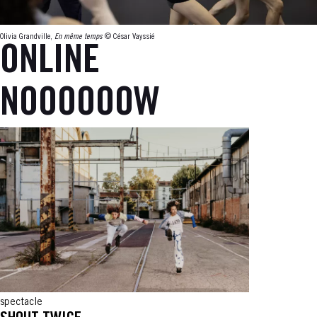
Olivia Grandville,
En même temps
© César Vayssié
ONLINE
NOOOOOOW
spectacle