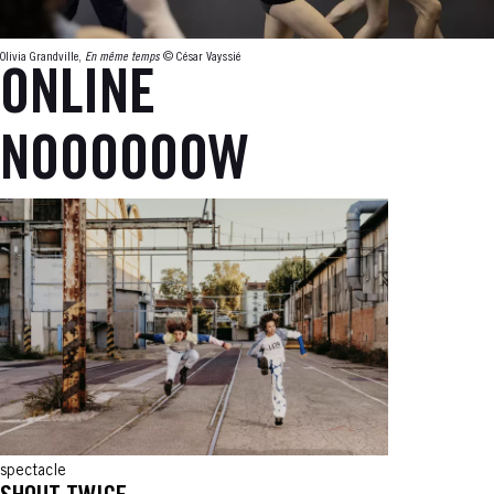
Olivia Grandville,
En même temps
© César Vayssié
ONLINE
NOOOOOOW
spectacle