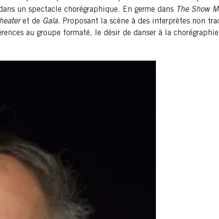
 dans un spectacle chorégraphique. En germe dans
The Show M
heater
et de
Gala
. Proposant la scène à des interprètes non trad
érences au groupe formaté, le désir de danser à la chorégraph