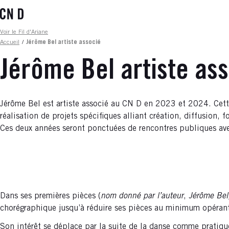
Aller
au
contenu
Fil d'ariane
Voir le Fil d'Ariane
principal
Accueil
/
Jérôme Bel artiste associé
Jérôme Bel artiste as
Jérôme Bel est artiste associé au CN D en 2023 et 2024. Cette
réalisation de projets spécifiques alliant création, diffusion,
Ces deux années seront ponctuées de rencontres publiques ave
Dans ses premières pièces (
nom donné par l’auteur
,
Jérôme Bel
chorégraphique jusqu’à réduire ses pièces au minimum opérant
Son intérêt se déplace par la suite de la danse comme pratique