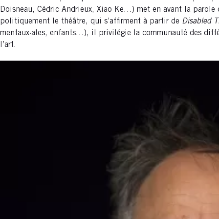
Doisneau, Cédric Andrieux, Xiao Ke…) met en avant la parole
politiquement le théâtre, qui s’affirment à partir de
Disabled T
mentaux·ales, enfants…), il privilégie la communauté des diff
l’art.