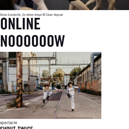
Olivia Grandville,
En même temps
© César Vayssié
ONLINE
NOOOOOOW
spectacle