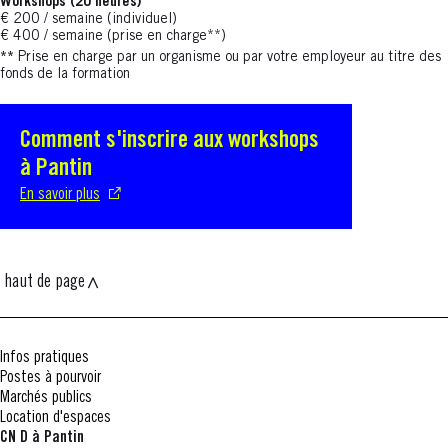
Workshops (20 heures)
€ 200 / semaine (individuel)
€ 400 / semaine (prise en charge**)
**
Prise en charge par un organisme ou par votre employeur au titre des
fonds de la formation
Comment s'inscrire aux workshops
S'ouvre dans une nouvelle fenêtre
à Pantin
En savoir plus
haut de page
Infos pratiques
Postes à pourvoir
Marchés publics
Location d'espaces
CN D à Pantin