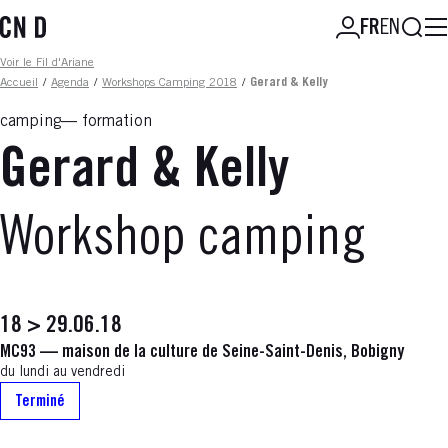
Aller
Reche
FR
EN
au
contenu
Fil d'ariane
Voir le Fil d'Ariane
principal
Accueil
/
Agenda
/
Workshops Camping 2018
/
Gerard & Kelly
camping
formation
Gerard & Kelly
Workshop camping
18 > 29.06.18
MC93 — maison de la culture de Seine-Saint-Denis, Bobigny
du lundi au vendredi
Terminé