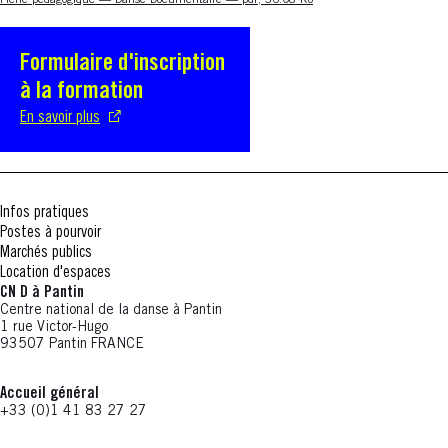
Nouvelle fenêtre
Fiche pédagogique — Danse Documentaire — pdf, 36.08 Ko
Formulaire d'inscription
S'ouvre dans une nouvelle fenêtre
à la formation
En savoir plus
Infos pratiques
Postes à pourvoir
Marchés publics
Location d'espaces
CN D à Pantin
Centre national de la danse à Pantin
1 rue Victor-Hugo
93507 Pantin FRANCE
Accueil général
+33 (0)1 41 83 27 27