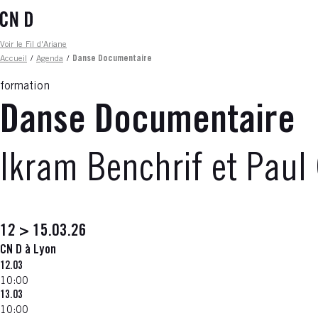
Aller
au
contenu
Fil d'ariane
Voir le Fil d'Ariane
principal
Accueil
/
Agenda
/
Danse Documentaire
formation
Danse Documentaire
Ikram Benchrif et Paul
12 > 15.03.26
CN D à Lyon
12.03
10:00
13.03
10:00