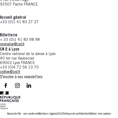
1 rue Victor-Hugo
93507 Pantin FRANCE
Accueil général
+33 (0)1 41 83 27 27
Billetterie
+ 33 (0)1 41 83 98 98
reservation@cnd.fr
CN D à Lyon
Centre national de la danse à Lyon
40 ter rue Vaubecour
69002 Lyon FRANCE
+33 (0)4 72 56 10 70
cndlyon@cnd.fr
S'inscrire à nos newsletters
facebook - CN D - Nouvelle fenêtre
instagram - CN D - Nouvelle fenêtre
LinkedIn - CN D - Nouvelle fenêtre
Accessibilité : non conforme
Mentions Légales
CGU
Politique de confidentialité
Gérer mes cookies