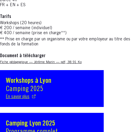
Durée 4h
FR + EN + ES
Tarifs
Workshops (20 heures)
€ 200 / semaine (individuel)
€ 400 / semaine (prise en charge**)
**
Prise en charge par un organisme ou par votre employeur au titre des
fonds de la formation
Document à télécharger
Nouvelle fenêtre
Fiche pédagogique — Jérôme Marin — pdf, 38.91 Ko
Workshops à Lyon
S'ouvre dans une nouvelle fenêtre
Camping 2025
En savoir plus
Camping Lyon 2025
S'ouvre dans une nouvelle fenêtre