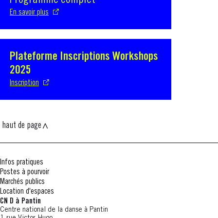
Programme complet
En savoir plus
Plateforme Inscriptions Workshops
S'ouvre dans une nouvelle fenêtre
2025
Inscription
haut de page
Infos pratiques
Postes à pourvoir
Marchés publics
Location d'espaces
CN D à Pantin
Centre national de la danse à Pantin