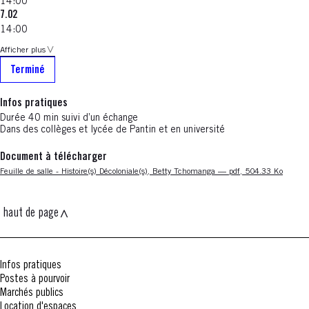
14:00
7.02
14:00
Afficher plus
Terminé
Infos pratiques
Durée 40 min suivi d’un échange
Dans des collèges et lycée de Pantin et en université
Document à télécharger
Nouvelle fenêtre
Feuille de salle - Histoire(s) Décoloniale(s), Betty Tchomanga — pdf, 504.33 Ko
haut de page
Infos pratiques
Postes à pourvoir
Marchés publics
Location d'espaces