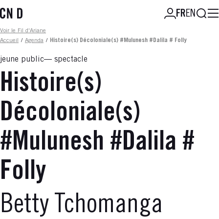
Aller
Reche
FR
EN
au
contenu
Fil d'ariane
Voir le Fil d'Ariane
principal
Accueil
/
Agenda
/
Histoire(s) Décoloniale(s) #Mulunesh #Dalila # Folly
jeune public
spectacle
Histoire(s)
Décoloniale(s)
#Mulunesh #Dalila #
Folly
Betty Tchomanga