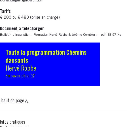
dorian.lagarrigue@cnd.fr
Tarifs
€ 200 ou € 480 (prise en charge)
Document à télécharger
Nouvelle fenêtre
Bulletin d’inscription - Formation Hervé Robbe & Jérôme Combier — pdf, 68.97 Ko
Toute la programmation Chemins
S'ouvre dans une nouvelle fenêtre
dansants
Hervé Robbe
En savoir plus
haut de page
Infos pratiques