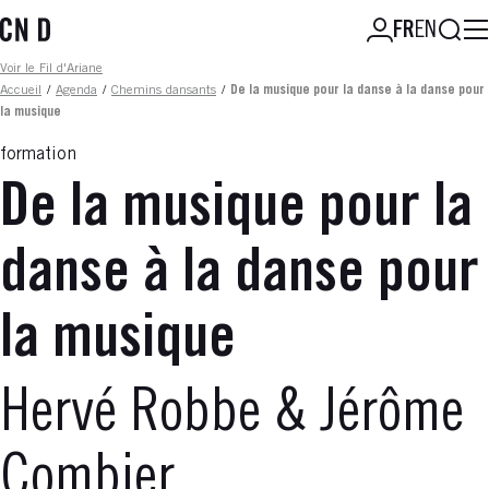
Aller
Reche
FR
EN
au
contenu
Fil d'ariane
Voir le Fil d'Ariane
principal
Accueil
/
Agenda
/
Chemins dansants
/
De la musique pour la danse à la danse pour
la musique
formation
De la musique pour la
danse à la danse pour
la musique
Hervé Robbe & Jérôme
Combier