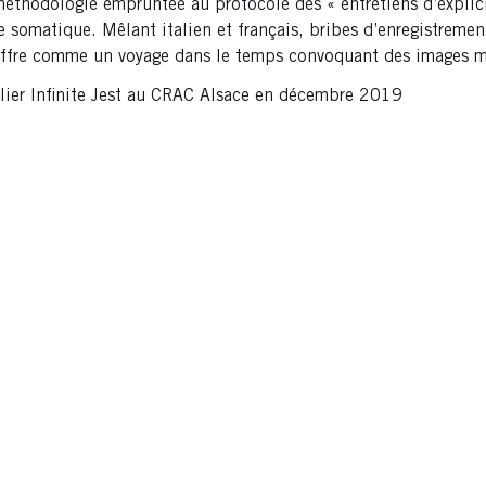
e méthodologie empruntée au protocole des « entretiens d’expli
e somatique. Mêlant italien et français, bribes d’enregistremen
s’offre comme un voyage dans le temps convoquant des images 
telier Infinite Jest au CRAC Alsace en décembre 2019