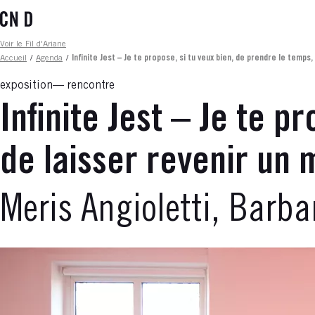
Aller
au
contenu
Fil d'ariane
Voir le Fil d'Ariane
principal
Accueil
/
Agenda
/
Infinite Jest – Je te propose, si tu veux bien, de prendre le temp
exposition
rencontre
Infinite Jest – Je te p
de laisser revenir un
Meris Angioletti, Barba