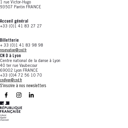
1 rue Victor-Hugo
93507 Pantin FRANCE
Accueil général
+33 (0)1 41 83 27 27
Billetterie
+ 33 (0)1 41 83 98 98
reservation@cnd.fr
CN D à Lyon
Centre national de la danse à Lyon
40 ter rue Vaubecour
69002 Lyon FRANCE
+33 (0)4 72 56 10 70
cndlyon@cnd.fr
S'inscrire à nos newsletters
facebook - CN D - Nouvelle fenêtre
instagram - CN D - Nouvelle fenêtre
LinkedIn - CN D - Nouvelle fenêtre