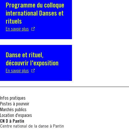
Programme du colloque
S'ouvre dans une nouvelle fenêtre
international Danses et
rituels
En savoir plus
Danse et rituel,
S'ouvre dans une nouvelle fenêtre
découvrir l'exposition
En savoir plus
Infos pratiques
Postes à pourvoir
Marchés publics
Location d'espaces
CN D à Pantin
Centre national de la danse à Pantin