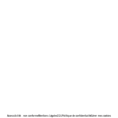
Accessibilité : non conforme
Mentions Légales
CGU
Politique de confidentialité
Gérer mes cookies