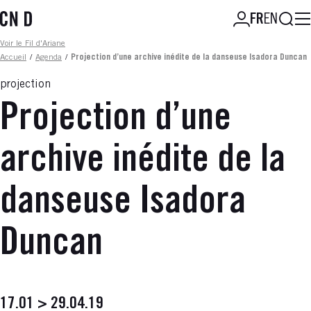
Aller
Reche
FR
EN
au
contenu
Fil d'ariane
Voir le Fil d'Ariane
principal
Accueil
/
Agenda
/
Projection d’une archive inédite de la danseuse Isadora Duncan
projection
Projection d’une
archive inédite de la
danseuse Isadora
Duncan
17.01 > 29.04.19