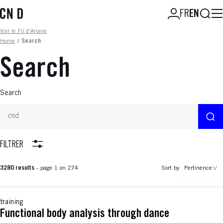
Skip
Searc
FR
EN
to
main
Fil d'ariane
Voir le Fil d'Ariane
content
Home
/
Search
Search
Search
FILTRER
3280 results
- page 1 on 274
Sort by
Pertinence
training
Functional body analysis through dance