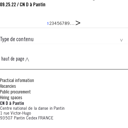
09.25.22
/
CN D à Pantin
Next
Pagination
Page
Page
Page
Page
Page
Page
Page
Page
Page
…
1
2
3
4
5
6
7
8
9
page
Type de contenu
haut de page
Practical information
Vacancies
Public procurement
Hiring spaces
CN D à Pantin
Centre national de la danse in Pantin
1 rue Victor-Hugo
93507 Pantin Cedex FRANCE