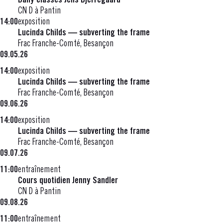
Daily classes Jens Bjerregaard
CN D à Pantin
14:00
exposition
Lucinda Childs — subverting the frame
Frac Franche-Comté, Besançon
09.05.26
14:00
exposition
Lucinda Childs — subverting the frame
Frac Franche-Comté, Besançon
09.06.26
14:00
exposition
Lucinda Childs — subverting the frame
Frac Franche-Comté, Besançon
09.07.26
11:00
entraînement
Cours quotidien Jenny Sandler
CN D à Pantin
09.08.26
11:00
entraînement