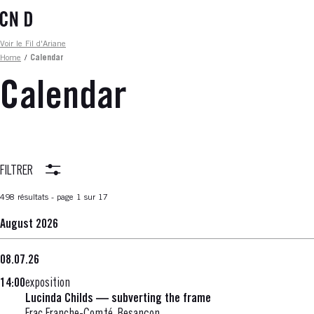
Skip
to
main
Fil d'ariane
Voir le Fil d'Ariane
content
Home
/
Calendar
Calendar
FILTRER
498 résultats - page 1 sur 17
August 2026
08.07.26
14:00
exposition
Lucinda Childs — subverting the frame