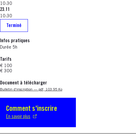
10:30
23.11
10:30
Terminé
Infos pratiques
Durée 5h
Tarifs
€ 100
€ 300
Document à télécharger
Nouvelle fenêtre
Bulletin d'inscription — pdf, 103.95 Ko
Comment s'inscrire
S'ouvre dans une nouvelle fenêtre
En savoir plus