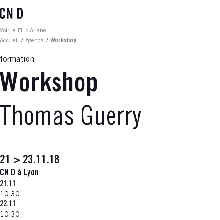
Aller
au
contenu
Fil d'ariane
Voir le Fil d'Ariane
principal
Accueil
/
Agenda
/
Workshop
formation
Workshop
Thomas Guerry
21 > 23.11.18
CN D à Lyon
21.11
10:30
22.11
10:30