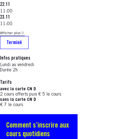
22.11
11:00
23.11
11:00
Afficher plus
Terminé
Infos pratiques
Lundi au vendredi
Durée 2h
Tarifs
avec la carte CN D
2 cours offerts puis € 5 le cours
sans la carte CN D
€ 7 le cours
Comment s’inscrire aux
S'ouvre dans une nouvelle fenêtre
cours quotidiens