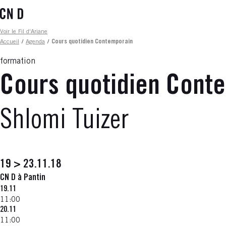
Aller
au
contenu
Fil d'ariane
Voir le Fil d'Ariane
principal
Accueil
/
Agenda
/
Cours quotidien Contemporain
formation
Cours quotidien Cont
Shlomi Tuizer
19 > 23.11.18
CN D à Pantin
19.11
11:00
20.11
11:00