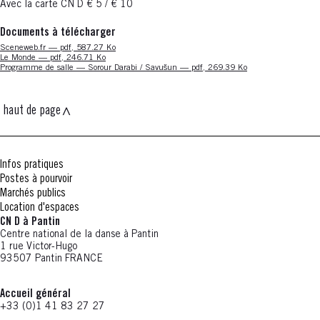
Avec la carte CN D € 5 / € 10
Documents à télécharger
Nouvelle fenêtre
Sceneweb.fr — pdf, 587.27 Ko
Nouvelle fenêtre
Le Monde — pdf, 246.71 Ko
Nouvelle fenêtre
Programme de salle — Sorour Darabi / Savušun — pdf, 269.39 Ko
haut de page
Infos pratiques
Postes à pourvoir
Marchés publics
Location d'espaces
CN D à Pantin
Centre national de la danse à Pantin
1 rue Victor-Hugo
93507 Pantin FRANCE
Accueil général
+33 (0)1 41 83 27 27