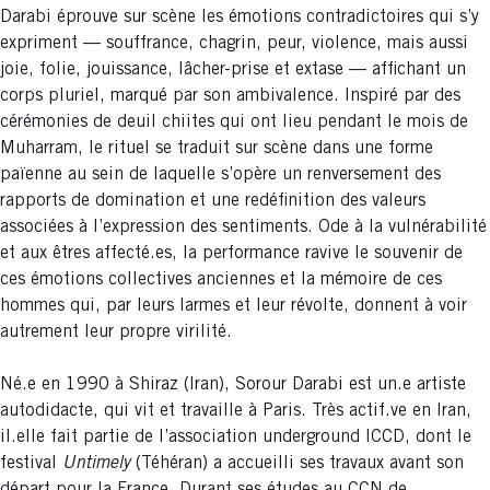
Darabi éprouve sur scène les émotions contradictoires qui s’y
expriment — souffrance, chagrin, peur, violence, mais aussi
joie, folie, jouissance, lâcher-prise et extase — affichant un
corps pluriel, marqué par son ambivalence. Inspiré par des
cérémonies de deuil chiites qui ont lieu pendant le mois de
Muharram, le rituel se traduit sur scène dans une forme
païenne au sein de laquelle s’opère un renversement des
rapports de domination et une redéfinition des valeurs
associées à l’expression des sentiments. Ode à la vulnérabilité
et aux êtres affecté.es, la performance ravive le souvenir de
ces émotions collectives anciennes et la mémoire de ces
hommes qui, par leurs larmes et leur révolte, donnent à voir
autrement leur propre virilité.
Né.e en 1990 à Shiraz (Iran), Sorour Darabi est un.e artiste
autodidacte, qui vit et travaille à Paris. Très actif.ve en Iran,
il.elle fait partie de l’association underground ICCD, dont le
festival
Untimely
(Téhéran) a accueilli ses travaux avant son
départ pour la France. Durant ses études au CCN de