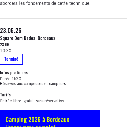
abordera les fondements de cette technique.
23.06.26
Square Dom Bedos, Bordeaux
23.06
10:30
Terminé
Infos pratiques
Durée 1h30
Réservés aux campeuses et campeurs
Tarifs
Entrée libre, gratuit sans réservation
Camping 2026 à Bordeaux
S'ouvre dans une nouvelle fenêtre