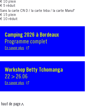
€ 10 plein
€ 5 réduit
Sans la carte CN D / la carte tnba / la carte Manuf'
€ 15 plein
€ 10 réduit
Camping 2026 à Bordeaux
S'ouvre dans une nouvelle fenêtre
Programme complet
En savoir plus
Workshop Betty Tchomanga
S'ouvre dans une nouvelle fenêtre
22 > 26.06
En savoir plus
haut de page