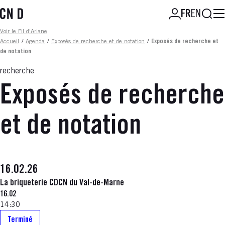
Aller
Reche
FR
EN
au
contenu
Fil d'ariane
Voir le Fil d'Ariane
principal
Accueil
/
Agenda
/
Exposés de recherche et de notation
/
Exposés de recherche et
de notation
recherche
Exposés de recherche
et de notation
16.02.26
La briqueterie CDCN du Val-de-Marne
16.02
14:30
Terminé