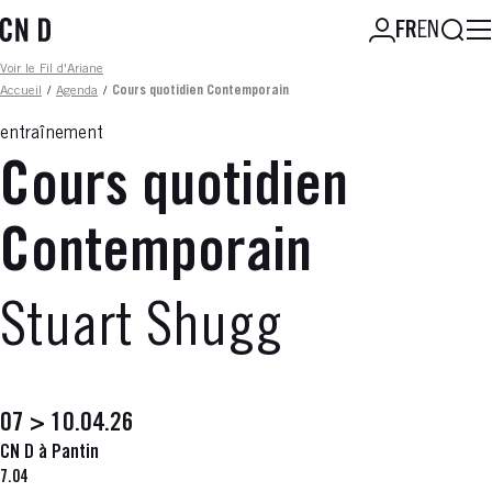
Aller
Reche
FR
EN
au
contenu
Fil d'ariane
Voir le Fil d'Ariane
principal
Accueil
/
Agenda
/
Cours quotidien Contemporain
entraînement
Cours quotidien
Contemporain
Stuart Shugg
07 > 10.04.26
CN D à Pantin
7.04