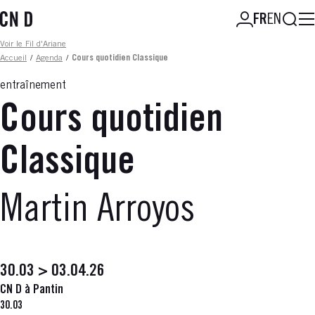
Aller
Reche
FR
EN
au
contenu
Fil d'ariane
Voir le Fil d'Ariane
principal
Accueil
/
Agenda
/
Cours quotidien Classique
entraînement
Cours quotidien
Classique
Martin Arroyos
30.03 > 03.04.26
CN D à Pantin
30.03