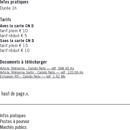
Infos pratiques
Durée 1h
Tarifs
Avec la carte CN D
tarif plein € 10
tarif réduit € 5
Sans la carte CN D
tarif plein € 15
tarif réduit € 10
Documents à télécharger
Nouvelle fenêtre
Article Télérama - Calixto Neto — pdf, 568.93 Ko
Nouvelle fenêtre
Article Télérama Sortir - Calixto Neto — pdf, 120.06 Ko
Nouvelle fenêtre
Emission RFi - Calixto Neto — pdf, 1.42 Mo
haut de page
Infos pratiques
Postes à pourvoir
Marchés publics