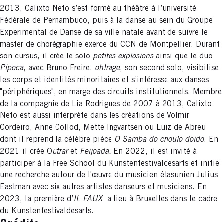
2013, Calixto Neto s’est formé au théâtre à l’université
Fédérale de Pernambuco, puis à la danse au sein du Groupe
Experimental de Danse de sa ville natale avant de suivre le
master de chorégraphie exerce du CCN de Montpellier. Durant
son cursus, il crée le solo
petites explosions
ainsi que le duo
Pipoca
, avec Bruno Freire.
oh!rage
, son second solo, visibilise
les corps et identités minoritaires et s’intéresse aux danses
"périphériques", en marge des circuits institutionnels. Membre
de la compagnie de Lia Rodrigues de 2007 à 2013, Calixto
Neto est aussi interprète dans les créations de Volmir
Cordeiro, Anne Collod, Mette Ingvartsen ou Luiz de Abreu
dont il reprend la célèbre pièce
O Samba do crioulo doido
. En
2021 il crée O
utrar
et
Feijoada.
En 2022, il est invité à
participer à la Free School du Kunstenfestivaldesarts et initie
une recherche autour de l'œuvre du musicien étasunien Julius
Eastman avec six autres artistes danseurs et musiciens. En
2023, la première d’
IL FAUX
a lieu à Bruxelles
dans le cadre
du Kunstenfestivaldesarts.