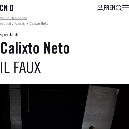
Aller
Reche
FR
EN
au
contenu
Fil d'ariane
Voir le Fil d'Ariane
principal
Accueil
/
Agenda
/
Calixto Neto
spectacle
Calixto Neto
IL FAUX