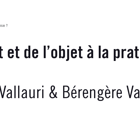
nse ?
t et de l’objet à la pra
allauri & Bérengère Va