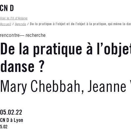
Aller
au
contenu
Fil d'ariane
Voir le Fil d'Ariane
principal
Accueil
/
Agenda
/
De la pratique à l’objet et de l’objet à la pratique, qui mène la da
rencontre
recherche
De la pratique à l’obje
danse ?
Mary Chebbah, Jeanne V
05.02.22
CN D à Lyon
5.02