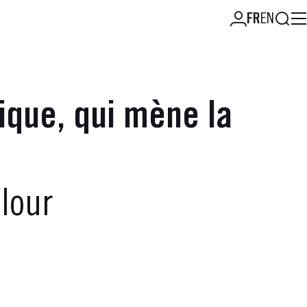
Reche
FR
EN
tique, qui mène la
lour