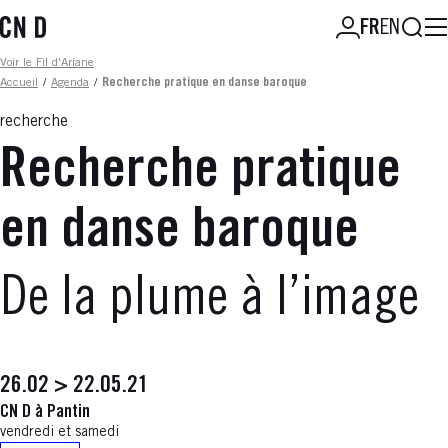
Aller
Reche
FR
EN
au
contenu
Fil d'ariane
Voir le Fil d'Ariane
principal
Accueil
/
Agenda
/
Recherche pratique en danse baroque
recherche
Recherche pratique
en danse baroque
De la plume à l’image
26.02 > 22.05.21
CN D à Pantin
vendredi et samedi