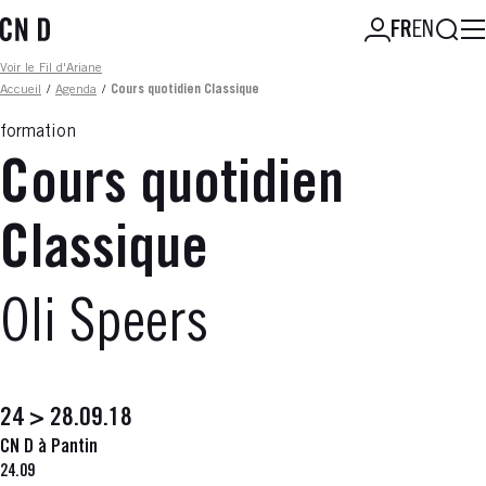
Aller
Reche
FR
EN
au
contenu
Fil d'ariane
Voir le Fil d'Ariane
principal
Accueil
/
Agenda
/
Cours quotidien Classique
formation
Cours quotidien
Classique
Oli Speers
24 > 28.09.18
CN D à Pantin
24.09