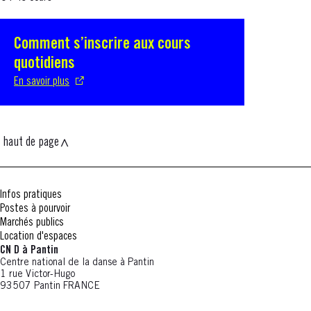
Comment s’inscrire aux cours
S'ouvre dans une nouvelle fenêtre
quotidiens
En savoir plus
haut de page
Infos pratiques
Postes à pourvoir
Marchés publics
Location d'espaces
CN D à Pantin
Centre national de la danse à Pantin
1 rue Victor-Hugo
93507 Pantin FRANCE