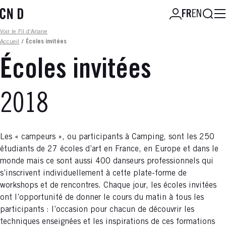
Aller
Reche
FR
EN
au
contenu
Fil d'ariane
Voir le Fil d'Ariane
principal
Accueil
/
Écoles invitées
Écoles invitées
2018
Les « campeurs », ou participants à Camping, sont les 250
étudiants de 27 écoles d’art en France, en Europe et dans le
monde mais ce sont aussi 400 danseurs professionnels qui
s’inscrivent individuellement à cette plate-forme de
workshops et de rencontres. Chaque jour, les écoles invitées
ont l’opportunité de donner le cours du matin à tous les
participants : l’occasion pour chacun de découvrir les
techniques enseignées et les inspirations de ces formations