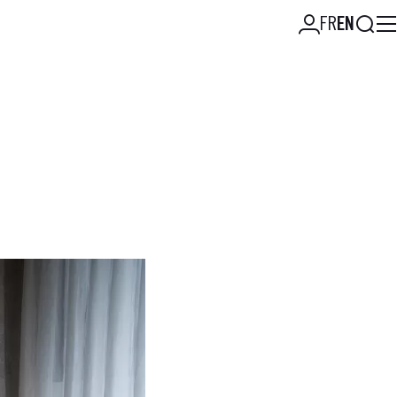
Searc
FR
EN