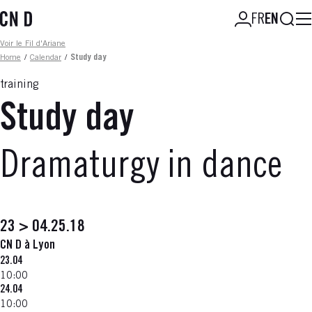
Skip
Searc
FR
EN
to
main
Fil d'ariane
Voir le Fil d'Ariane
content
Home
/
Calendar
/
Study day
training
Study day
Dramaturgy in dance
23 > 04.25.18
CN D à Lyon
23.04
10:00
24.04
10:00