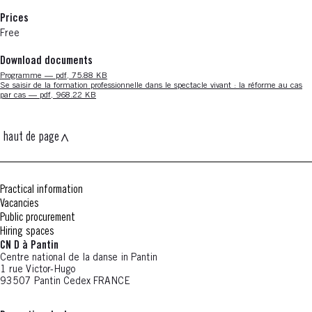
Prices
Free
Download documents
Nouvelle fenêtre
Programme — pdf, 75.88 KB
Nouvelle fenêtre
Se saisir de la formation professionnelle dans le spectacle vivant : la réforme au cas
par cas — pdf, 968.22 KB
haut de page
Practical information
Vacancies
Public procurement
Hiring spaces
CN D à Pantin
Centre national de la danse in Pantin
1 rue Victor-Hugo
93507 Pantin Cedex FRANCE