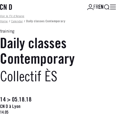
Skip
Searc
FR
EN
to
main
Fil d'ariane
Voir le Fil d'Ariane
content
Home
/
Calendar
/
Daily classes Contemporary
training
Daily classes
Contemporary
Collectif ÈS
14 > 05.18.18
CN D à Lyon
14.05