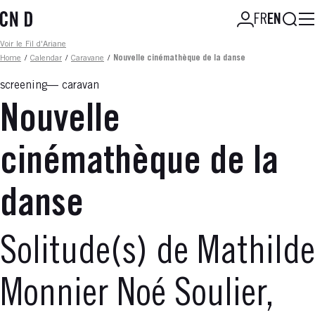
Skip
Searc
FR
EN
to
main
Fil d'ariane
Voir le Fil d'Ariane
content
Home
/
Calendar
/
Caravane
/
Nouvelle cinémathèque de la danse
screening
caravan
Nouvelle
cinémathèque de la
danse
Solitude(s) de Mathilde
Monnier Noé Soulier,