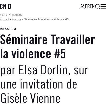
Aller
Reche
FR
EN
au
contenu
Fil d'ariane
Voir le Fil d'Ariane
principal
Accueil
/
Agenda
/
Séminaire Travailler la violence #5
rencontre
Séminaire Travailler
la violence #5
par Elsa Dorlin, sur
une invitation de
Gisèle Vienne